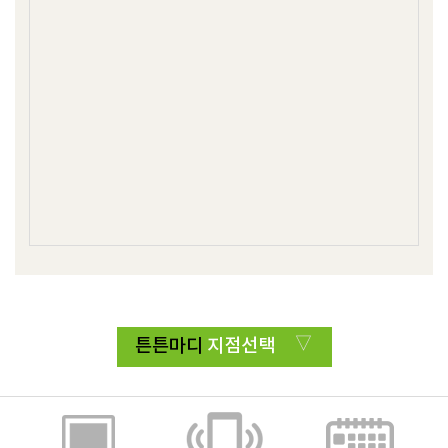
튼튼마디
지점선택