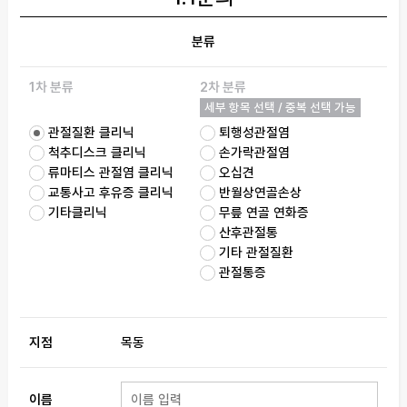
분류
1차 분류
2차 분류
세부 항목 선택 / 중복 선택 가능
관절질환 클리닉
퇴행성관절염
척추디스크 클리닉
손가락관절염
류마티스 관절염 클리닉
오십견
교통사고 후유증 클리닉
반월상연골손상
기타클리닉
무릎 연골 연화증
산후관절통
기타 관절질환
관절통증
지점
목동
이름