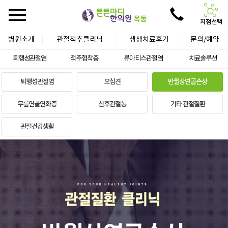
지점선택
병원소개
관절척추클리닉
생생치료후기
문의/예약
퇴행성관절염
척추협착증
류마티스관절염
치료솔루션
퇴행성관절염
오십견
반월상연골손상
무릎연골연화증
산후관절통
기타 관절질환
관절건강생활