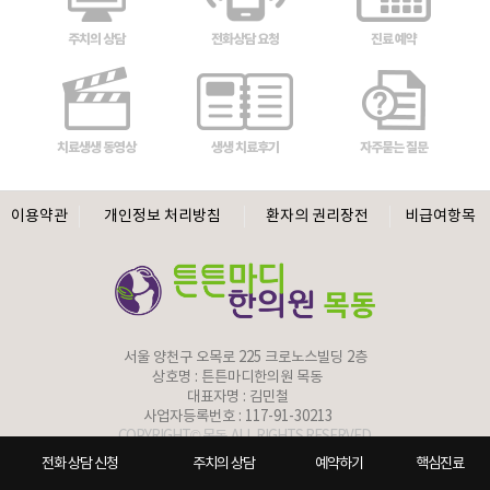
주치의 상담
전화상담 요청
진료 예약
치료생생 동영상
생생 치료후기
자주묻는 질문
이용약관
개인정보 처리방침
환자의 권리장전
비급여항목
서울 양천구 오목로 225 크로노스빌딩 2층
상호명 :
튼튼마디한의원 목동
대표자명 : 김민철
사업자등록번호 : 117-91-30213
COPYRIGHT© 목동. ALL RIGHTS RESERVED.
전화 상담 신청
주치의 상담
예약하기
핵심진료
병원홈페이지제작