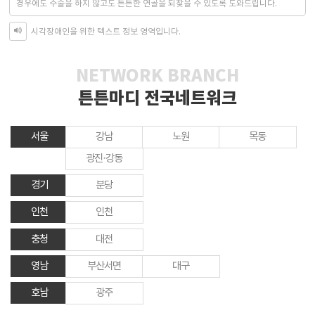
경우에도 수술을 하지 않고도 튼튼한 연골을 되찾을 수 있도록 도와드립니다.
시각장애인을 위한 텍스트 정보 영역입니다.
NETWORK BRANCH
튼튼마디 전국네트워크
서울
강남
노원
목동
광진·강동
경기
분당
인천
인천
충청
대전
영남
부산서면
대구
호남
광주