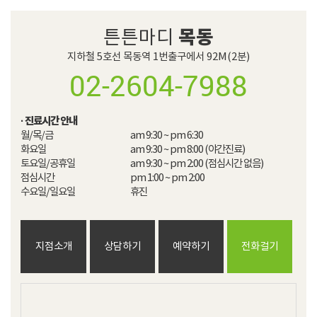
목동
튼튼마디
지하철 5호선 목동역 1번출구에서 92M(2분)
02-2604-7988
· 진료시간 안내
월/목/금

am 9:30 ~ pm 6:30

화요일

am 9:30 ~ pm 8:00 (야간진료)

토요일/공휴일 

am 9:30 ~ pm 2:00 (점심시간 없음)

점심시간

pm 1:00 ~ pm 2:00​

수요일/일요일
휴진
지점소개
상담하기
예약하기
전화걸기